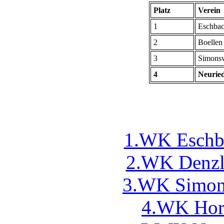
Platz
Verein
1
Eschbac
2
Boellen
3
Simons
4
Neurie
1.WK Eschba
2.WK Denzli
3.WK Simons
4.WK Horb